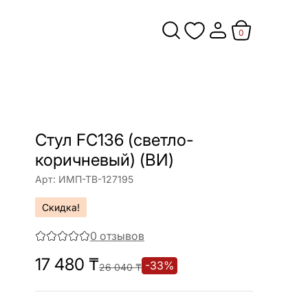
0
Cтул FC136 (светло-
коричневый) (ВИ)
Арт:
ИМП-ТВ-127195
Скидка!
0
отзывов
17 480
₸
-
33
%
26 040
₸