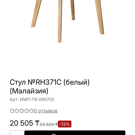
Стул №RH371C (белый)
(Малайзия)
Арт:
ИМП-ТВ-095705
0
отзывов
20 505
₸
-
13
%
23 520
₸