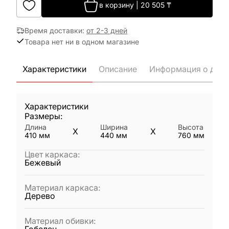
в корзину
|
20 505
₸
Время доставки
:
от 2-3 дней
Товара нет ни в одном магазине
Характеристики
Описание
Информация о дост
Характеристики
Размеры:
Длина
Ширина
Высота
X
X
410
мм
440
мм
760
мм
Цвет каркаса
:
Бежевый
Материал каркаса
:
Дерево
Материал обивки
: