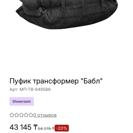
Пуфик трансформер "Бабл"
Арт:
МП-ТВ-949586
Showroom
0
отзывов
43 145
₸
-
20
%
54 215
₸