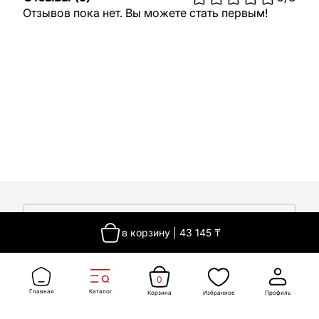
Отзывов пока нет. Вы можете стать первым!
О компании
в корзину
|
43 145
₸
О компании
Покупателям
Работа у нас
Сертификаты
0
Доставка
Новости
Главная
Каталог
Корзина
Избранное
Профиль
Контакты
Оплата
Контакты
Гарантия