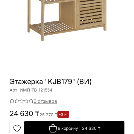
Этажерка "KJB179" (ВИ)
Арт:
ИМП-ТВ-121554
0
отзывов
24 630
₸
-
3
%
25 270
₸
в корзину
|
24 630
₸