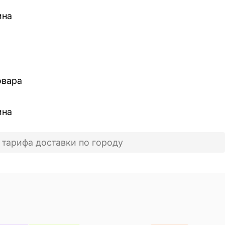
ина
овара
ина
 тарифа доставки по городу