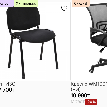
owroom
Хит продаж
Скидка!
л "ИЗО"
Кресло WM1001
7 700
₸
(ВИ)
10 990
₸
13 780
₸
-
20
%