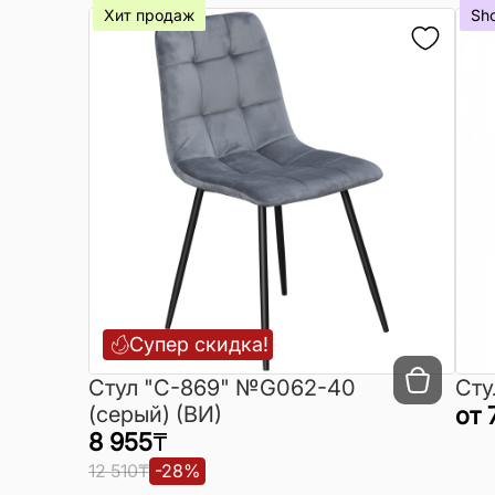
Хит продаж
Sh
Супер скидка!
Cтул "C-869" №G062-40
Сту
(серый) (ВИ)
от
8 955
₸
12 510
₸
-
28
%