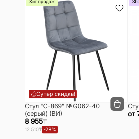
Хит продаж
Sh
Супер скидка!
Cтул "C-869" №G062-40
Сту
(серый) (ВИ)
от
8 955
₸
12 510
₸
-
28
%