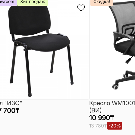
owroom
Хит продаж
Скидка!
л "ИЗО"
Кресло WM1001
7 700
₸
(ВИ)
10 990
₸
13 780
₸
-
20
%