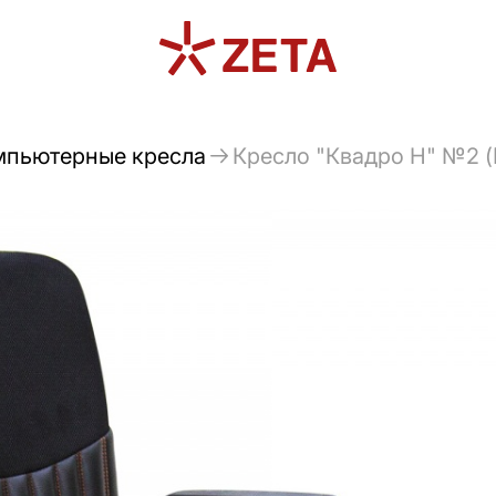
мпьютерные кресла
Кресло "Квадро Н" №2 