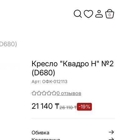
0
(D680)
Кресло "Квадро Н" №2
(D680)
Арт:
ОФК-012113
0
отзывов
21 140
₸
-
19
%
26 110
₸
Обивка