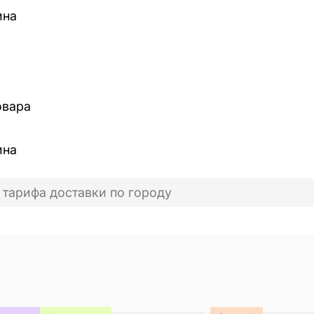
ина
овара
ина
 тарифа доставки по городу