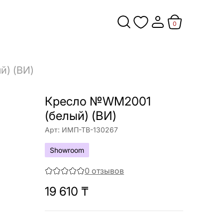
0
) (ВИ)
Кресло №WM2001
(белый) (ВИ)
Арт:
ИМП-ТВ-130267
Showroom
0
отзывов
19 610
₸