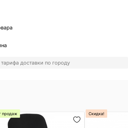
овара
ина
 тарифа доставки по городу
т продаж
Скидка!