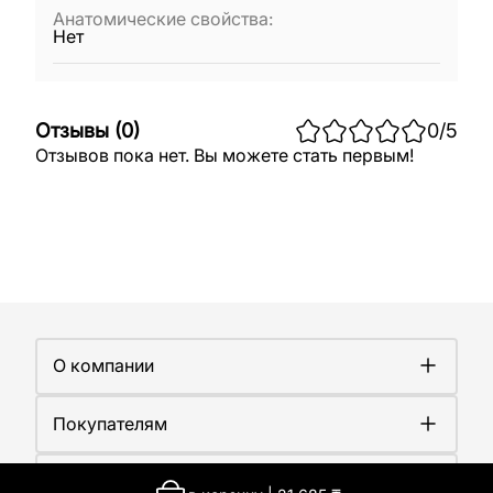
Анатомические свойства
:
Нет
Отзывы
(
0
)
0
/5
Отзывов пока нет. Вы можете стать первым!
О компании
О компании
Покупателям
Работа у нас
Сертификаты
Доставка
Новости
Контакты
Оплата