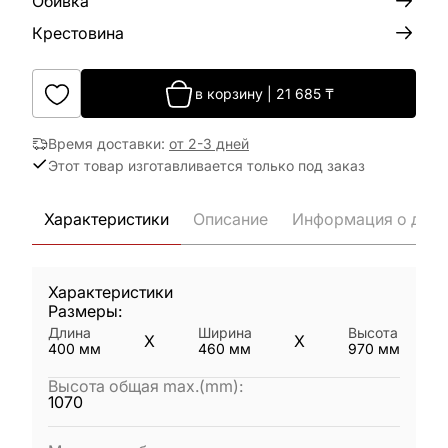
Обивка
Крестовина
в корзину
|
21 685
₸
Время доставки
:
от 2-3 дней
Этот товар изготавливается только под заказ
Характеристики
Описание
Информация о дост
Характеристики
Размеры:
Длина
Ширина
Высота
X
X
400
мм
460
мм
970
мм
Высота общая max.(mm)
:
1070