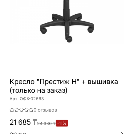
Кресло "Престиж Н" + вышивка
(только на заказ)
Арт:
ОФК-02663
0
отзывов
21 685
₸
-
11
%
24 330
₸