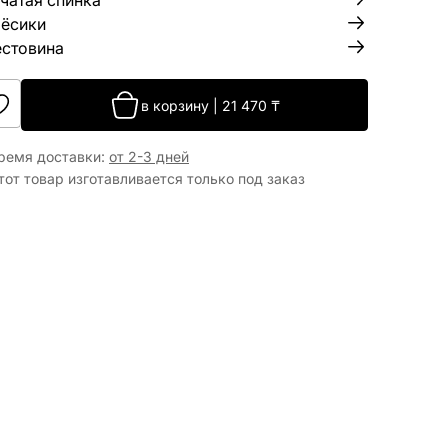
чатая спинка
ёсики
стовина
в корзину
|
21 470
₸
ремя доставки
:
от 2-3 дней
тот товар изготавливается только под заказ