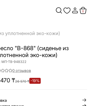
0
 из уплотненной эко-кожи)
есло "В-868" (сиденье из
лотненной эко-кожи)
:
МП-ТВ-948322
0
отзывов
 470
₸
-
19
%
26 570
₸
ивка