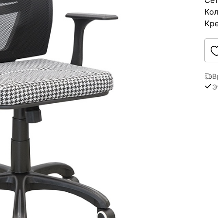
Сет
Кол
Кре
В
Э