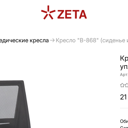
едические кресла
Кресло "В-868" (сиденье
Кр
уп
Арт
21
Об