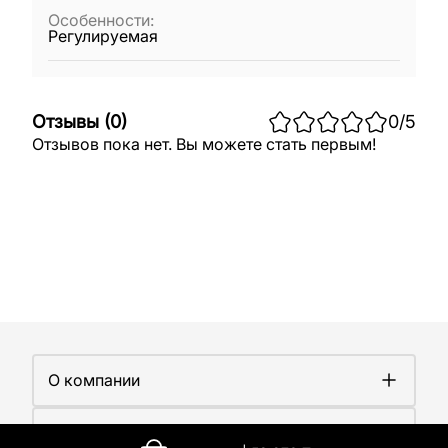
Особенности
:
Регулируемая
Отзывы
(
0
)
0
/5
Отзывов пока нет. Вы можете стать первым!
О компании
О компании
Покупателям
Работа у нас