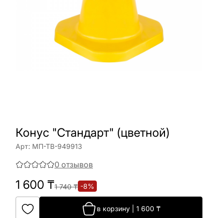
Конус "Стандарт" (цветной)
Арт:
МП-ТВ-949913
0
отзывов
1 600
₸
-
8
%
1 740
₸
в корзину
|
1 600
₸