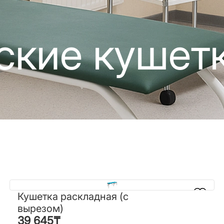
ские кушет
Кушетка раскладная (с
Кушетка раскладная (с
вырезом)
вырезом)
39 645
₸
39 645
₸