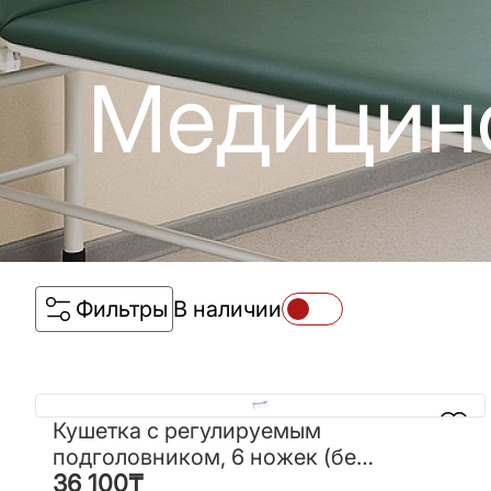
Медицин
Фильтры
В наличии
Кушетка с регулируемым
Кушетка с регулируемым
подголовником, 6 ножек (без
подголовником, 6 ножек (без
36 100
₸
выреза)
36 100
₸
выреза)