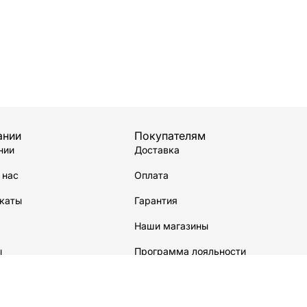
ании
Покупателям
нии
Доставка
 нас
Оплата
каты
Гарантия
Наши магазины
ы
Программа лояльности
водстве
Сервисный центр
Карта сайта