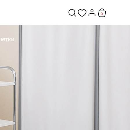
0
шетки