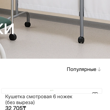
ки
Популярные
Кушетка смотровая 6 ножек
Кушетка смотровая 6 ножек
(без выреза)
(без выреза)
32 705
₸
32 705
₸