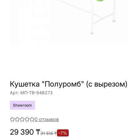
Кушетка "Полуромб" (с вырезом)
Арт:
МП-ТВ-948273
Showroom
0
отзывов
29 390
₸
-
7
%
31 515
₸