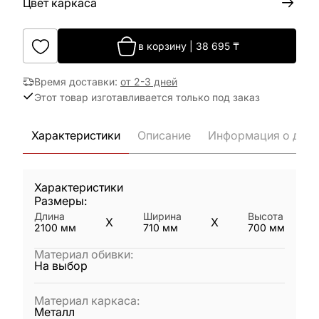
Цвет каркаса
в корзину
|
38 695
₸
Время доставки
:
от 2-3 дней
Этот товар изготавливается только под заказ
Характеристики
Описание
Информация о дост
Характеристики
Размеры:
Длина
Ширина
Высота
X
X
2100
мм
710
мм
700
мм
Материал обивки
:
На выбор
Материал каркаса
:
Металл