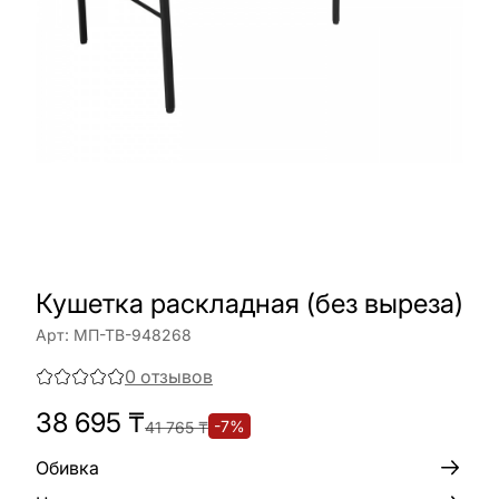
Кушетка раскладная (без выреза)
Арт:
МП-ТВ-948268
0
отзывов
38 695
₸
-
7
%
41 765
₸
Обивка