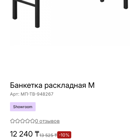
Банкетка раскладная М
Арт:
МП-ТВ-948267
Showroom
0
отзывов
12 240
₸
-
10
%
13 525
₸