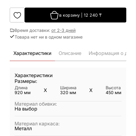
в корзину
|
12 240
₸
Время доставки
:
от 2-3 дней
Товара нет ни в одном магазине
Характеристики
Описание
Информация о дост
Характеристики
Размеры:
Длина
Ширина
Высота
X
X
920
мм
320
мм
450
мм
Материал обивки
:
На выбор
Материал каркаса
:
Металл