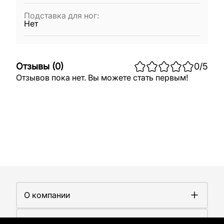
Подставка для ног
:
Нет
Отзывы
(
0
)
0
/5
Отзывов пока нет. Вы можете стать первым!
О компании
О компании
Покупателям
Работа у нас