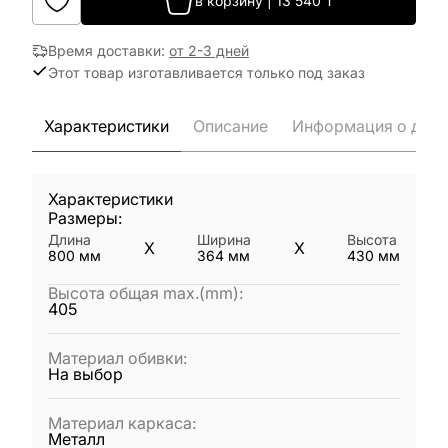
в корзину
|
13 540
₸
Время доставки
:
от 2-3 дней
Этот товар изготавливается только под заказ
Характеристики
Описание
Информация о дост
Характеристики
Размеры:
Длина
Ширина
Высота
X
X
800
мм
364
мм
430
мм
Высота общая max.(mm)
:
405
Материал обивки
:
На выбор
Материал каркаса
:
Металл