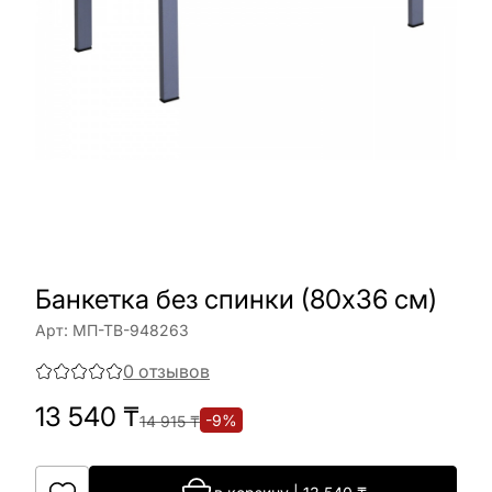
Банкетка без спинки (80х36 см)
Арт:
МП-ТВ-948263
0
отзывов
13 540
₸
-
9
%
14 915
₸