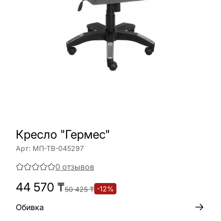
Кресло "Гермес"
Арт:
МП-ТВ-045297
0
отзывов
44 570
₸
-
12
%
50 425
₸
Обивка