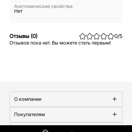
Анотомические свойства
:
Нет
Отзывы
(
0
)
0
/5
Отзывов пока нет. Вы можете стать первым!
О компании
О компании
Покупателям
Работа у нас
Сертификаты
Доставка
Новости
Контакты
Оплата