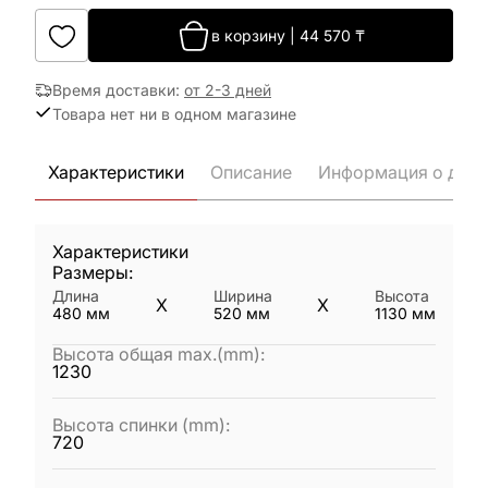
в корзину
|
44 570
₸
Время доставки
:
от 2-3 дней
Товара нет ни в одном магазине
Характеристики
Описание
Информация о дост
Характеристики
Размеры:
Длина
Ширина
Высота
X
X
480
мм
520
мм
1130
мм
Высота общая max.(mm)
:
1230
Высота спинки (mm)
:
720