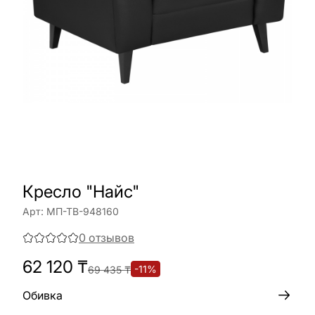
Кресло "Найс"
Арт:
МП-ТВ-948160
0
отзывов
62 120
₸
-
11
%
69 435
₸
Обивка