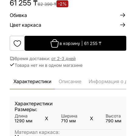
61 255
₸
-
2
%
62 390
₸
Обивка
Цвет каркаса
в корзину
|
61 255
₸
Время доставки
:
от 2-3 дней
Товара нет ни в одном магазине
Характеристики
Описание
Информация о дост
Характеристики
Размеры:
Длина
Ширина
Высота
X
X
1290
мм
710
мм
790
мм
Материал каркаса
: