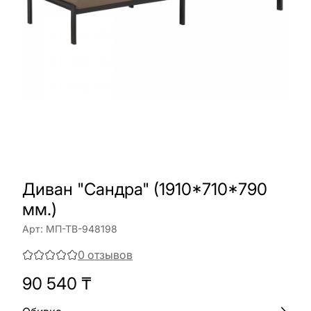
Диван "Сандра" (1910*710*790
мм.)
Арт:
МП-ТВ-948198
0
отзывов
90 540
₸