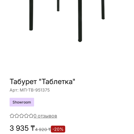
Табурет "Таблетка"
Арт:
МП-ТВ-951375
Showroom
0
отзывов
3 935
₸
-
20
%
4 920
₸