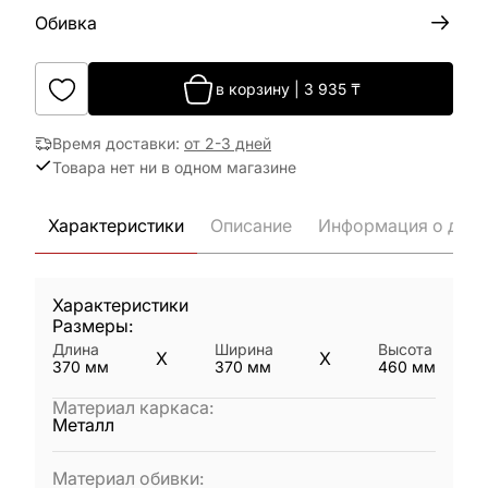
Обивка
в корзину
|
3 935
₸
Время доставки
:
от 2-3 дней
Товара нет ни в одном магазине
Характеристики
Описание
Информация о дост
Характеристики
Размеры:
Длина
Ширина
Высота
X
X
370
мм
370
мм
460
мм
Материал каркаса
:
Металл
Материал обивки
: