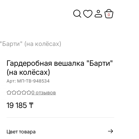
0
Барти" (на колёсах)
Гардеробная вешалка "Барти"
(на колёсах)
Арт:
МП-ТВ-948534
0
отзывов
19 185
₸
Цвет товара