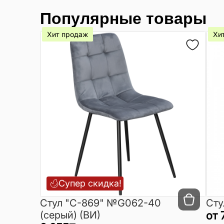
Популярные товары
Хит продаж
Хи
Супер скидка!
Cтул "C-869" №G062-40
Сту
(серый) (ВИ)
от