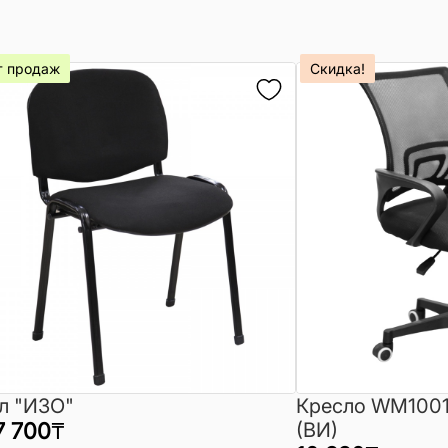
т продаж
Скидка!
л "ИЗО"
Кресло WM1001
7 700
₸
(ВИ)