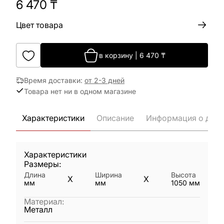
6 470
₸
Цвет товара
в корзину
|
6 470
₸
Время доставки
:
от 2-3 дней
Товара нет ни в одном магазине
Характеристики
Описание
Информация о дост
Характеристики
Размеры:
Длина
Ширина
Высота
X
X
мм
мм
1050
мм
Материал
:
Металл