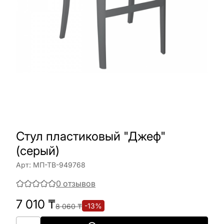
Стул пластиковый "Джеф"
(серый)
Арт:
МП-ТВ-949768
0
отзывов
7 010
₸
-
13
%
8 060
₸