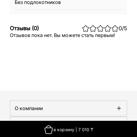
Без подлокотников
Отзывы
(
0
)
0
/5
Отзывов пока нет. Вы можете стать первым!
О компании
О компании
Покупателям
Работа у нас
в корзину
|
7 010
₸
Сертификаты
Доставка