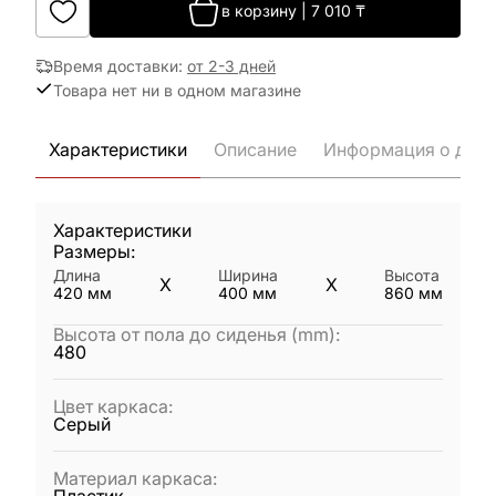
в корзину
|
7 010
₸
Время доставки
:
от 2-3 дней
Товара нет ни в одном магазине
Характеристики
Описание
Информация о дост
Характеристики
Размеры:
Длина
Ширина
Высота
X
X
420
мм
400
мм
860
мм
Высота от пола до сиденья (mm)
:
480
Цвет каркаса
:
Серый
Материал каркаса
: