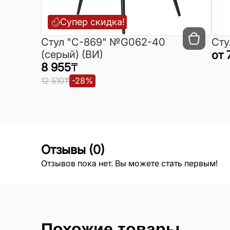
Супер скидка!
Cтул "C-869" №G062-40
Сту
(серый) (ВИ)
от
8 955
₸
12 510
₸
-
28
%
Отзывы
(
0
)
Отзывов пока нет. Вы можете стать первым!
Похожие товары