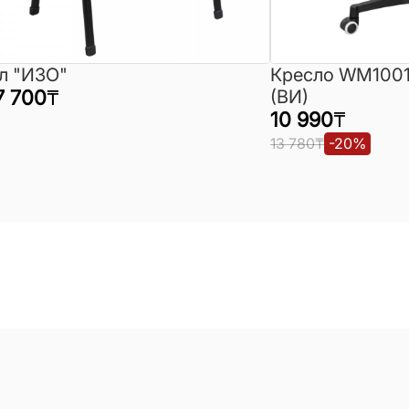
л "ИЗО"
Кресло WM1001
7 700
₸
(ВИ)
10 990
₸
13 780
₸
-
20
%