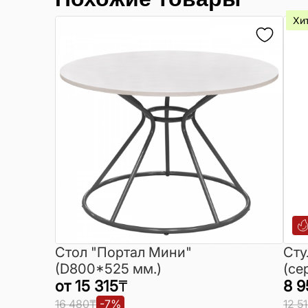
Хи
Стол "Портал Мини"
Cту
(D800*525 мм.)
(се
от
15 315
₸
8 9
16 480
₸
-
7
%
12 5