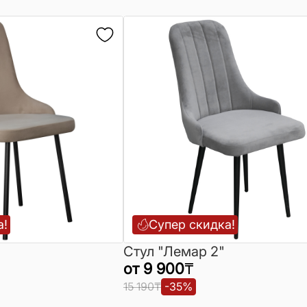
а!
Супер скидка!
Стул "Лемар 2"
от
9 900
₸
15 190
₸
-
35
%