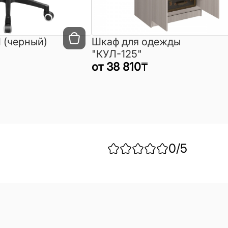
 (черный)
Шкаф для одежды
"КУЛ-125"
от
38 810
₸
0
/5