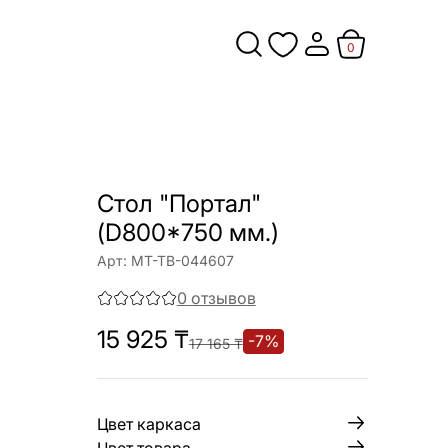
0
Стол "Портал"
(D800*750 мм.)
Арт:
МТ-ТВ-044607
0
отзывов
15 925
₸
-
7
%
17 165
₸
Цвет каркаса