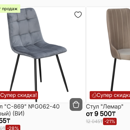
т продаж
Супер скидка!
Супер скидк
л "C-869" №G062-40
Стул "Лемар"
рый) (ВИ)
от
9 500
₸
55
₸
12 045
₸
-
21
%
10
₸
-
28
%