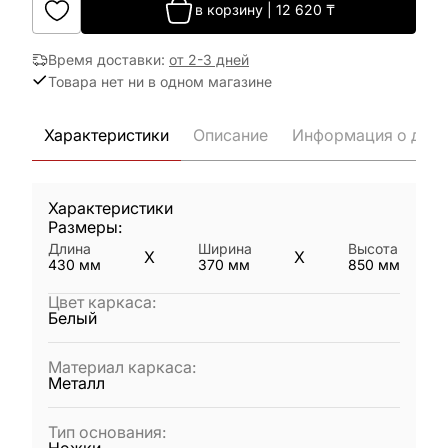
в корзину
|
12 620
₸
Время доставки
:
от 2-3 дней
Товара нет ни в одном магазине
Характеристики
Описание
Информация о дост
Характеристики
Размеры:
Длина
Ширина
Высота
X
X
430
мм
370
мм
850
мм
Цвет каркаса
:
Белый
Материал каркаса
:
Металл
Тип основания
: