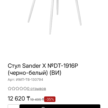
Стул Sander X №DT-1916P
(черно-белый) (ВИ)
Арт:
ИМП-ТВ-130794
0
отзывов
12 620
₸
-
35
%
19 495
₸