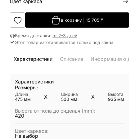
Цвет каркаса
в корзину
|
15 705
₸
Время доставки
:
от 2-3 дней
Этот товар изготавливается только под заказ
Характеристики
Описание
Информация о дост
Характеристики
Размеры:
Длина
Ширина
Высота
X
X
475
мм
500
мм
935
мм
Высота от пола до сиденья (mm)
:
420
Цвет каркаса
:
На выбор