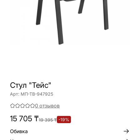
Стул "Тейс"
Арт:
МП-ТВ-947925
0
отзывов
15 705
₸
-
19
%
19 395
₸
Обивка