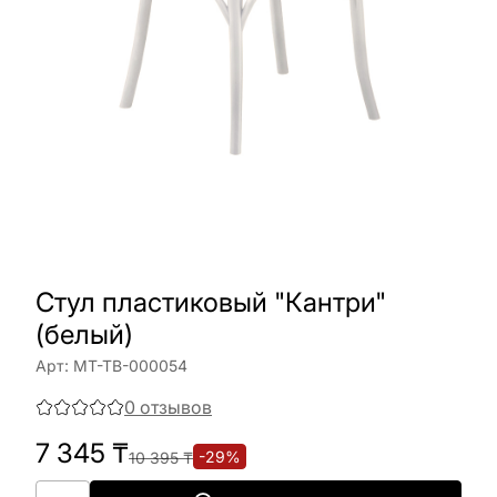
Стул пластиковый "Кантри"
(белый)
Арт:
МТ-ТВ-000054
0
отзывов
7 345
₸
-
29
%
10 395
₸