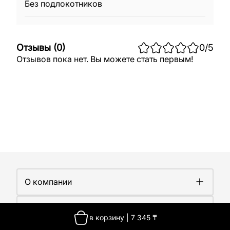
Без подлокотников
Отзывы
(
0
)
0
/5
Отзывов пока нет. Вы можете стать первым!
О компании
О компании
Покупателям
Работа у нас
в корзину
|
7 345
₸
Сертификаты
Доставка