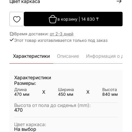
Цвет каркаса
в корзину
|
14 830
₸
Время доставки
:
от 2-3 дней
Этот товар изготавливается только под заказ
Характеристики
Описание
Информация о дост
Характеристики
Размеры:
Длина
Ширина
Высота
X
X
470
мм
450
мм
840
мм
Высота от пола до сиденья (mm)
:
470
Цвет каркаса
:
На выбор