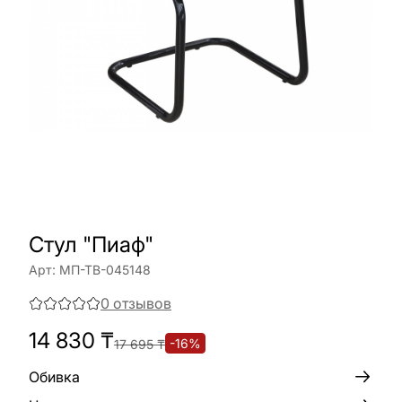
Стул "Пиаф"
Арт:
МП-ТВ-045148
0
отзывов
14 830
₸
-
16
%
17 695
₸
Обивка