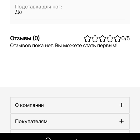
Подставка для ног
:
Да
Отзывы
(
0
)
0
/5
Отзывов пока нет. Вы можете стать первым!
О компании
О компании
Покупателям
Работа у нас
Сертификаты
Доставка
Новости
Контакты
Оплата