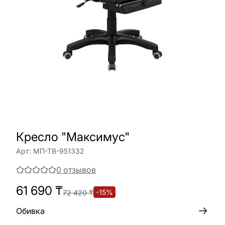
Кресло "Максимус"
Арт:
МП-ТВ-951332
0
отзывов
61 690
₸
-
15
%
72 420
₸
Обивка