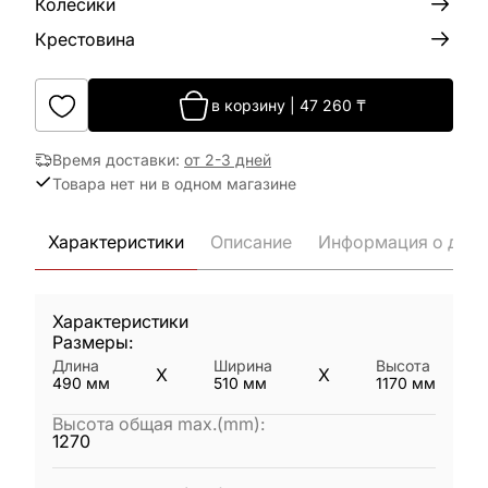
Колёсики
Крестовина
в корзину
|
47 260
₸
Время доставки
:
от 2-3 дней
Товара нет ни в одном магазине
Характеристики
Описание
Информация о дост
Характеристики
Размеры:
Длина
Ширина
Высота
X
X
490
мм
510
мм
1170
мм
Высота общая max.(mm)
:
1270