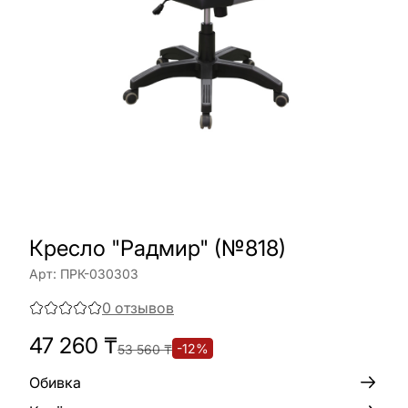
Кресло "Радмир" (№818)
Арт:
ПРК-030303
0
отзывов
47 260
₸
-
12
%
53 560
₸
Обивка