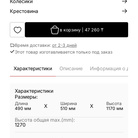
Колёсики
Крестовина
в корзину
|
47 260
₸
Время доставки
:
от 2-3 дней
Этот товар изготавливается только под заказ
Характеристики
Описание
Информация о дост
Характеристики
Размеры:
Длина
Ширина
Высота
X
X
490
мм
510
мм
1170
мм
Высота общая max.(mm)
:
1270