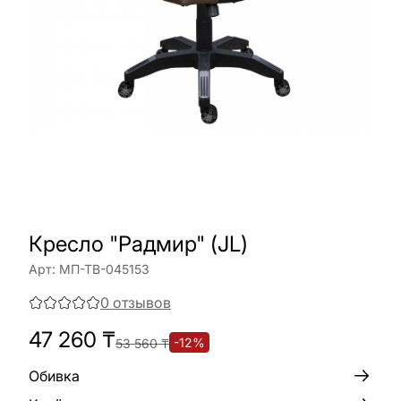
Кресло "Радмир" (JL)
Арт:
МП-ТВ-045153
0
отзывов
47 260
₸
-
12
%
53 560
₸
Обивка