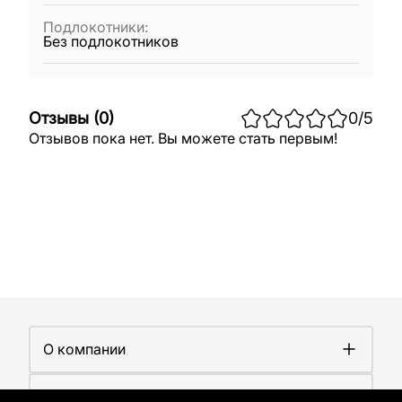
Подлокотники
:
Без подлокотников
Отзывы
(
0
)
0
/5
Отзывов пока нет. Вы можете стать первым!
О компании
О компании
Покупателям
Работа у нас