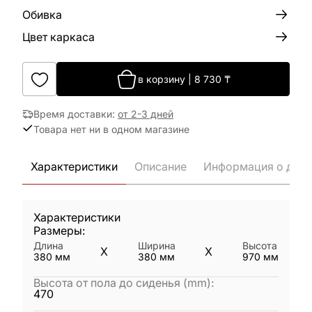
Обивка
Цвет каркаса
в корзину
|
8 730
₸
Время доставки
:
от 2-3 дней
Товара нет ни в одном магазине
Характеристики
Описание
Информация о дост
Характеристики
Размеры:
Длина
Ширина
Высота
X
X
380
мм
380
мм
970
мм
Высота от пола до сиденья (mm)
:
470