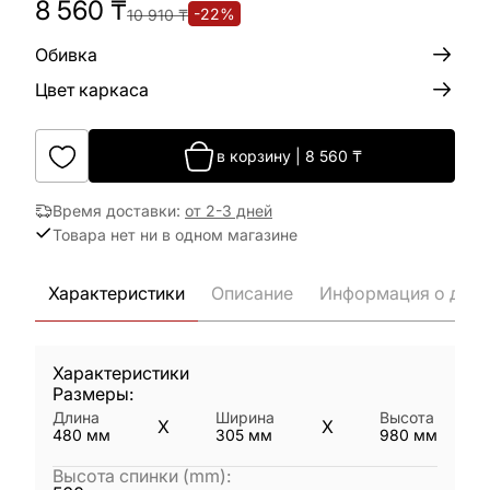
8 560
₸
-
22
%
10 910
₸
Обивка
Цвет каркаса
в корзину
|
8 560
₸
Время доставки
:
от 2-3 дней
Товара нет ни в одном магазине
Характеристики
Описание
Информация о дост
Характеристики
Размеры:
Длина
Ширина
Высота
X
X
480
мм
305
мм
980
мм
Высота спинки (mm)
: