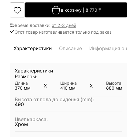
в корзину
|
8 770
₸
Время доставки
:
от 2-3 дней
Этот товар изготавливается только под заказ
Характеристики
Описание
Информация о дост
Характеристики
Размеры:
Длина
Ширина
Высота
X
X
370
мм
410
мм
880
мм
Высота от пола до сиденья (mm)
:
490
Цвет каркаса
:
Хром