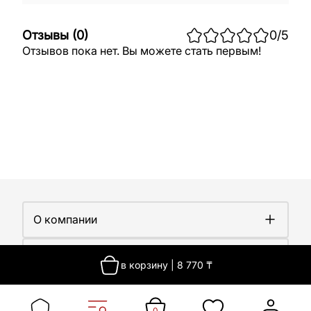
Отзывы
(
0
)
0
/5
Отзывов пока нет. Вы можете стать первым!
О компании
О компании
Покупателям
Работа у нас
в корзину
|
8 770
₸
Сертификаты
Доставка
Новости
Контакты
Оплата
Контакты
Гарантия
0