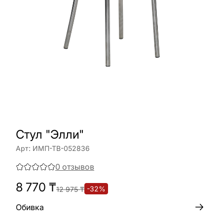
Стул "Элли"
Арт:
ИМП-ТВ-052836
0
отзывов
8 770
₸
-
32
%
12 975
₸
Обивка