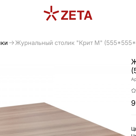
ики
Журнальный столик "Крит М" (555*555*
Ж
(
Ар
9
Ц