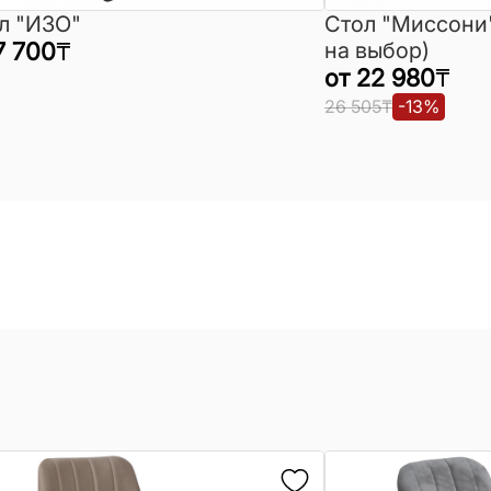
л "ИЗО"
Стол "Миссони
7 700
₸
на выбор)
от
22 980
₸
26 505
₸
-
13
%