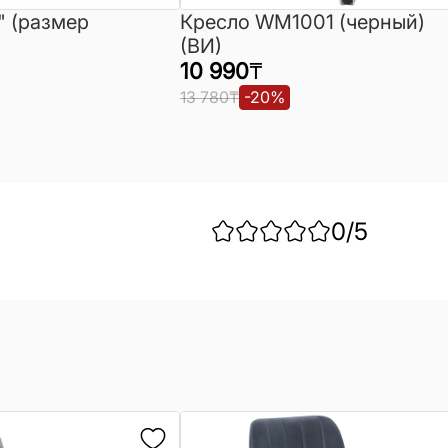
" (размер
Кресло WM1001 (черный)
(ВИ)
10 990
₸
13 780
₸
-
20
%
0
/5