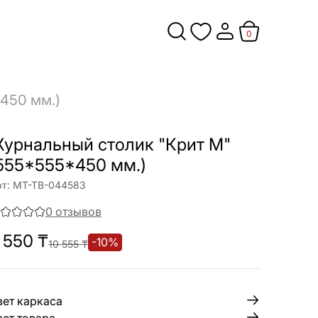
0
450 мм.)
урнальный столик "Крит М"
555*555*450 мм.)
т:
МТ-ТВ-044583
0
отзывов
 550
₸
-
10
%
10 555
₸
вет каркаса