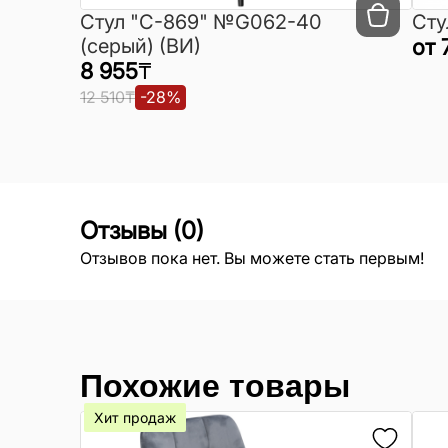
Cтул "C-869" №G062-40
Сту
(серый) (ВИ)
от
8 955
₸
12 510
₸
-
28
%
Отзывы
(
0
)
Отзывов пока нет. Вы можете стать первым!
Похожие товары
Хит продаж