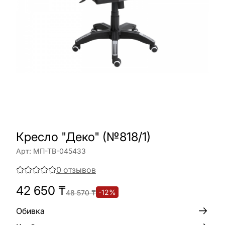
Кресло "Деко" (№818/1)
Арт:
МП-ТВ-045433
0
отзывов
42 650
₸
-
12
%
48 570
₸
Обивка