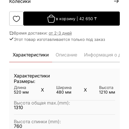
Колёсики
в корзину
|
42 650
₸
Время доставки
:
от 2-3 дней
Этот товар изготавливается только под заказ
Характеристики
Описание
Информация о дост
Характеристики
Размеры:
Длина
Ширина
Высота
X
X
520
мм
480
мм
1210
мм
Высота общая max.(mm)
:
1310
Высота спинки (mm)
:
760