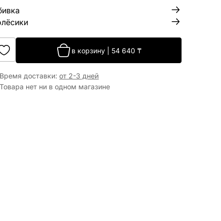
бивка
олёсики
в корзину
|
54 640
₸
Время доставки
:
от 2-3 дней
Товара нет ни в одном магазине