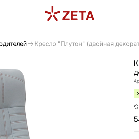
водителей
Кресло "Плутон" (двойная декора
К
д
Ар
5