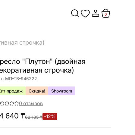
0
тивная строчка)
ресло "Плутон" (двойная
екоративная строчка)
т:
МП-ТВ-946222
Хит продаж
Скидка!
Showroom
0
отзывов
4 640
₸
-
12
%
62 105
₸