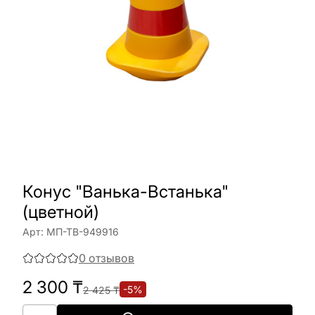
Конус "Ванька-Встанька"
(цветной)
Арт:
МП-ТВ-949916
0
отзывов
2 300
₸
-
5
%
2 425
₸