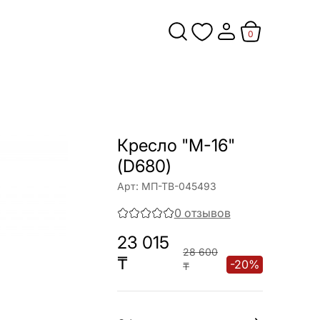
0
Кресло "М-16"
(D680)
Арт:
МП-ТВ-045493
0
отзывов
23 015
28 600
₸
-
20
%
₸