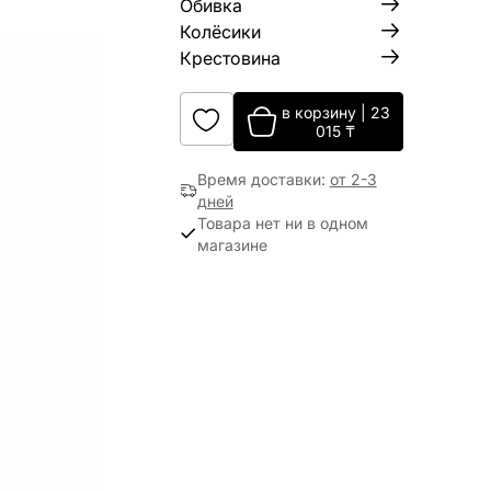
Обивка
Колёсики
Крестовина
в корзину
|
23
015
₸
Время доставки
:
от 2-3
дней
Товара нет ни в одном
магазине