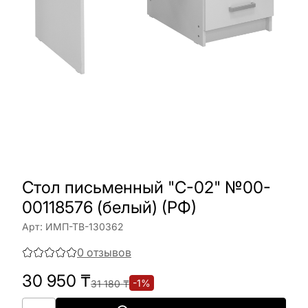
Стол письменный "С-02" №00-
00118576 (белый) (РФ)
Арт:
ИМП-ТВ-130362
0
отзывов
30 950
₸
-
1
%
31 180
₸