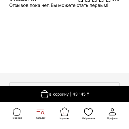
Отзывов пока нет. Вы можете стать первым!
О компании
в корзину
|
43 145
₸
О компании
Покупателям
Работа у нас
Сертификаты
0
Доставка
Новости
Главная
Каталог
Корзина
Избранное
Профиль
Контакты
Оплата
Контакты
Гарантия