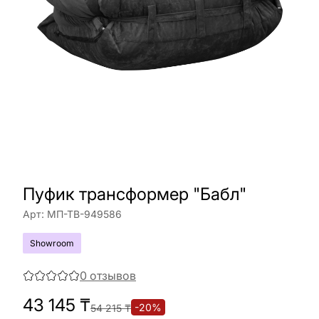
Пуфик трансформер "Бабл"
Арт:
МП-ТВ-949586
Showroom
0
отзывов
43 145
₸
-
20
%
54 215
₸