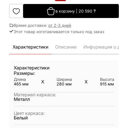
в корзину
|
20 590
₸
Время доставки
:
от 2-3 дней
Этот товар изготавливается только под заказ
Характеристики
Описание
Информация о дост
Характеристики
Размеры:
Длина
Ширина
Высота
X
X
465
мм
280
мм
915
мм
Материал каркаса
:
Металл
Цвет каркаса
:
Белый