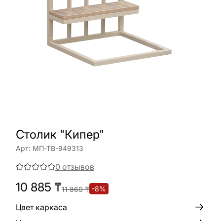
Столик "Кипер"
Арт:
МП-ТВ-949313
0
отзывов
10 885
₸
-
8
%
11 860
₸
Цвет каркаса