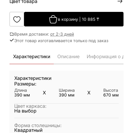
Цвет товара
в корзину
|
10 885
₸
Время доставки
:
от 2-3 дней
Этот товар изготавливается только под заказ
Характеристики
Описание
Информация о дост
Характеристики
Размеры:
Длина
Ширина
Высота
X
X
390
мм
390
мм
670
мм
Цвет каркаса
:
На выбор
Форма столешницы
:
Квадратный