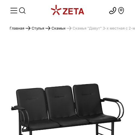
Главная
Стулья
Скамьи
Скамья "Давут" 3-х местная с 2-