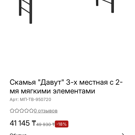
Скамья "Давут" 3-х местная с 2-
мя мягкими элементами
Арт:
МП-ТВ-950720
0
отзывов
41 145
₸
-
18
%
49 930
₸