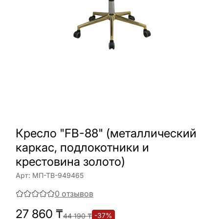
Кресло "FB-88" (металлический
каркас, подлокотники и
крестовина золото)
Арт:
МП-ТВ-949465
0
отзывов
27 860
₸
-
37
%
44 190
₸