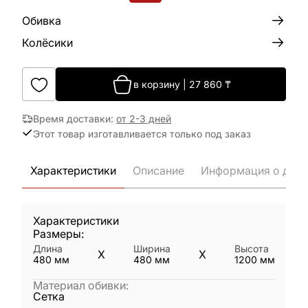
Обивка
Колёсики
в корзину
|
27 860
₸
Время доставки
:
от 2-3 дней
Этот товар изготавливается только под заказ
Характеристики
Описание
Информация о дост
Характеристики
Размеры:
Длина
Ширина
Высота
X
X
480
мм
480
мм
1200
мм
Материал обивки
:
Сетка