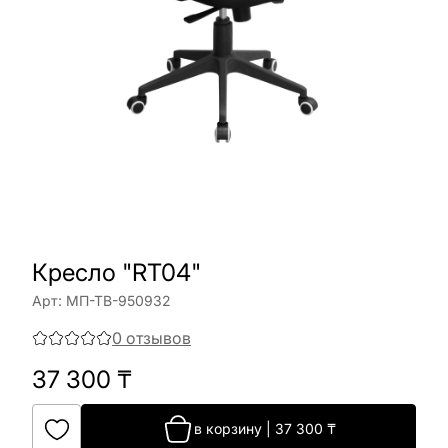
Кресло "RT04"
Арт:
МП-ТВ-950932
0
отзывов
37 300
₸
в корзину
|
37 300
₸