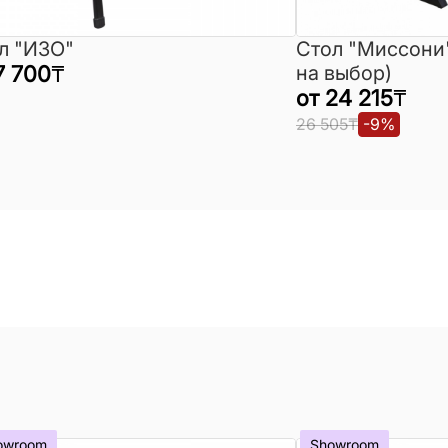
л "ИЗО"
Стол "Миссони
7 700
₸
на выбор)
от
24 215
₸
26 505
₸
-
9
%
owroom
Showroom