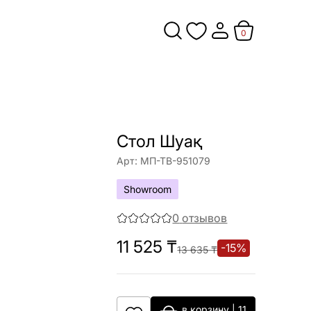
0
Стол Шуақ
Арт:
МП-ТВ-951079
Showroom
0
отзывов
11 525
₸
-
15
%
13 635
₸
в корзину
|
11