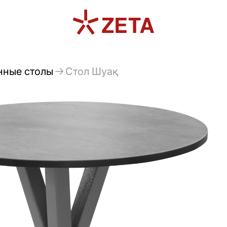
нные столы
Стол Шуақ