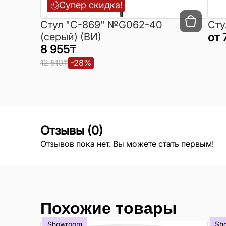
Супер скидка!
Cтул "C-869" №G062-40
Сту
(серый) (ВИ)
от
8 955
₸
12 510
₸
-
28
%
Отзывы
(
0
)
Отзывов пока нет. Вы можете стать первым!
Похожие товары
Showroom
Sh