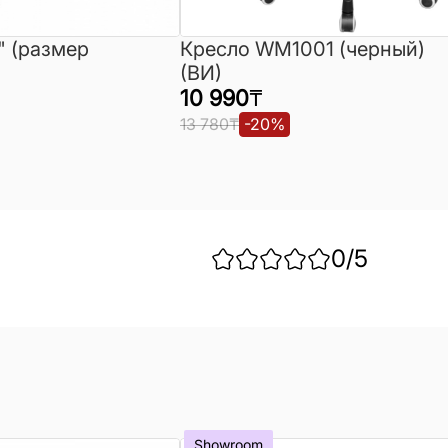
" (размер
Кресло WM1001 (черный)
(ВИ)
10 990
₸
13 780
₸
-
20
%
0
/5
Showroom