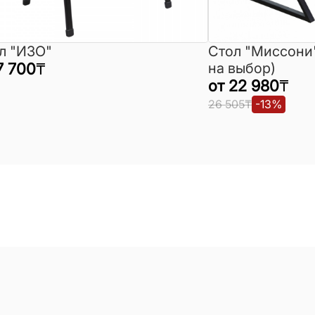
л "ИЗО"
Стол "Миссони
7 700
₸
на выбор)
от
22 980
₸
26 505
₸
-
13
%