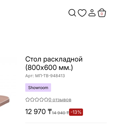
0
Стол раскладной
(800х600 мм.)
Арт:
МП-ТВ-948413
Showroom
0
отзывов
12 970
₸
-
13
%
14 940
₸