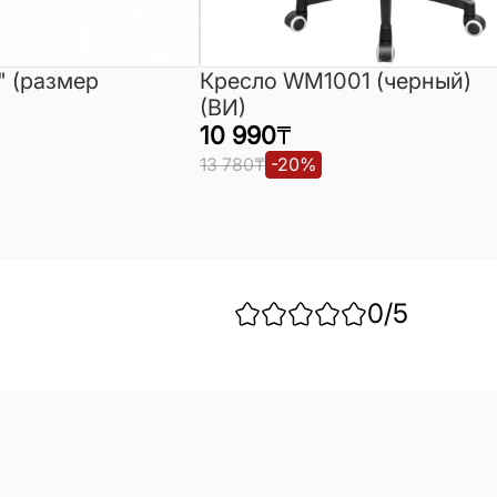
" (размер
Кресло WM1001 (черный)
(ВИ)
10 990
₸
13 780
₸
-
20
%
0
/5