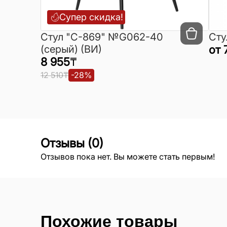
Супер скидка!
Cтул "C-869" №G062-40
Сту
(серый) (ВИ)
от
8 955
₸
12 510
₸
-
28
%
Отзывы
(
0
)
Отзывов пока нет. Вы можете стать первым!
Похожие товары