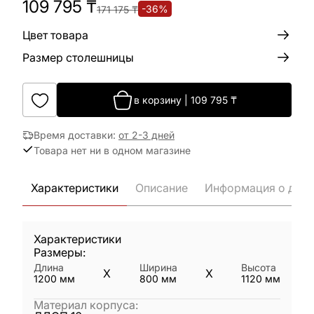
109 795
₸
-
36
%
171 175
₸
Цвет товара
Размер столешницы
в корзину
|
109 795
₸
Время доставки
:
от 2-3 дней
Товара нет ни в одном магазине
Характеристики
Описание
Информация о дост
Характеристики
Размеры:
Длина
Ширина
Высота
X
X
1200
мм
800
мм
1120
мм
Материал корпуса
: